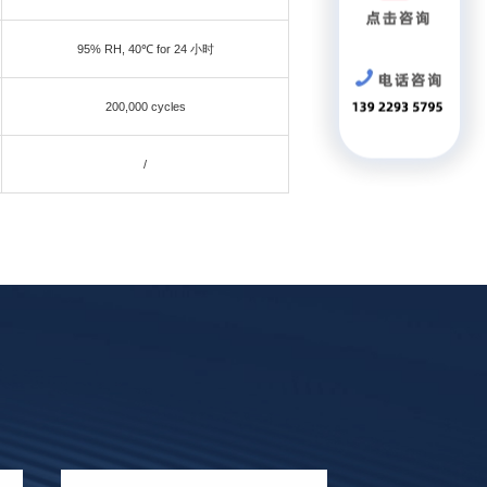
95% RH, 40℃ for 24 小时
200,000 cycles
/