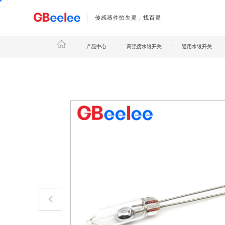
传感器件怕失灵，找百灵
--
产品中心
--
高强度水银开关
--
通用水银开关
-