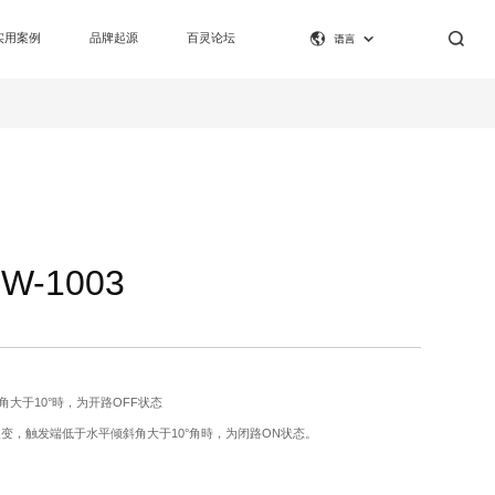
实用案例
品牌起源
百灵论坛
W-1003
大于10°時，为开路OFF状态
变，触发端低于水平倾斜角大于10°角時，为闭路ON状态。