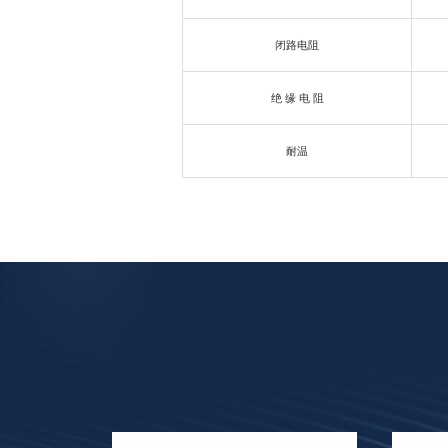
闭路电阻
绝 缘 电 阻
耐温