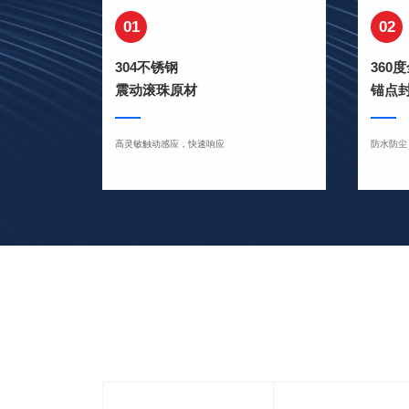
01
02
304不锈钢
360
震动滚珠原材
锚点
高灵敏触动感应，快速响应
防水防尘