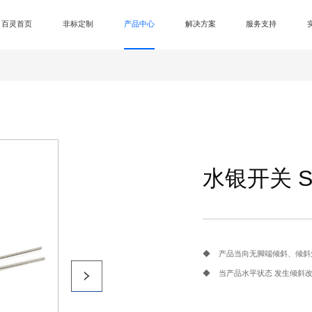
百灵首页
非标定制
产品中心
解决方案
服务支持
-
水银开关 S
◆ 产品当向无脚端倾斜、倾斜角
◆ 当产品水平状态 发生倾斜改