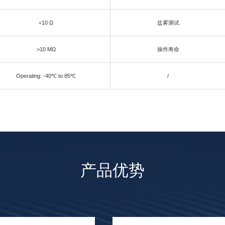
<10 Ω
盐雾测试
>10 MΩ
操作寿命
Operating: -40℃ to 85℃
/
产品优势