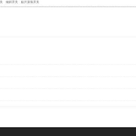
关
倾斜开关
贴片滚珠开关