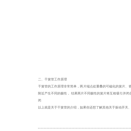
二、干簧管工作原理
干簧管的工作原理非常简单，两片端点处重叠的可磁化的簧片、
附近产生不同的极性，
结果两片不同极性的簧片将互相吸引并闭
闭
以上就是关于干簧管的介绍，如果你还想了解其他关于振动开关