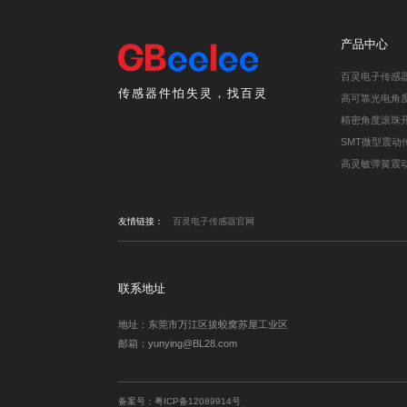
产品中心
百灵电子传感
传感器件怕失灵，找百灵
高可靠光电角
精密角度滚珠
SMT微型震动
高灵敏弹簧震
友情链接：
百灵电子传感器官网
联系地址
地址：东莞市万江区拔蛟窝苏屋工业区
邮箱：yunying@BL28.com
备案号：
粤ICP备12089914号