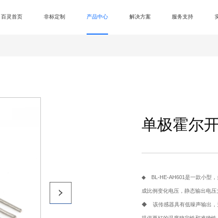
百灵首页
非标定制
产品中心
解决方案
服务支持
-
单极霍尔开关
◆ BL-HE-AH601是一
成比例变化电压，静态输出电压
◆ 该传感器具有低噪声输出，
提供更好的温度稳定性和准确性