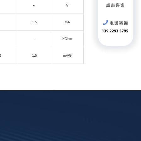
--
V
1.5
mA
--
KOhm
2
1.5
mV/G