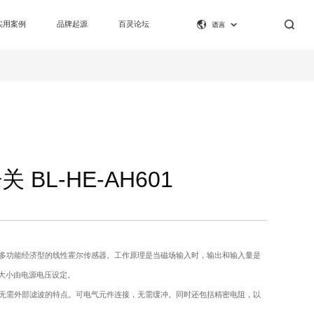
实用案例
品牌起源
百灵论坛
 BL-HE-AH601
款小型，多功能经济型的线性霍尔传感器。工作原理是当磁场输入时，输出和输入量是
大小由电源电压设定。
无需外部滤波的特点。可电气元件连接，无需缓冲。同时还包括精密电阻，以
。