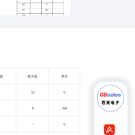
值
最大值
单位
12
V
8
mA
--
V