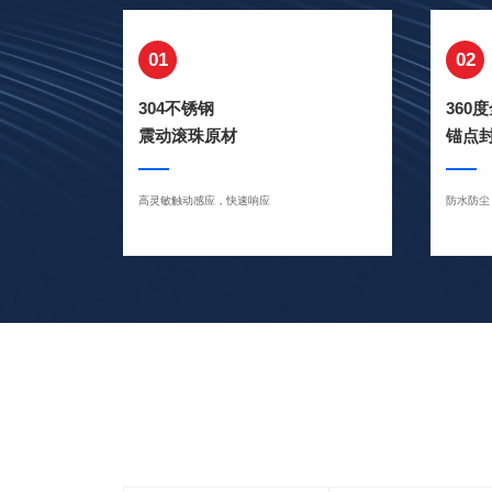
01
02
304不锈钢
360
震动滚珠原材
锚点
高灵敏触动感应，快速响应
防水防尘