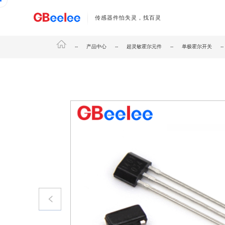
传感器件怕失灵，找百灵
--
产品中心
--
超灵敏霍尔元件
--
单极霍尔开关
-