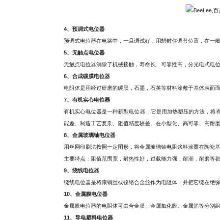
4、预调式电位器
预调式电位器在电路中，一旦调试好，用蜡封住调节位置，在一
5、无触点电位器
无触点电位器消除了机械接触，寿命长、可靠性高，分光电式电
6、合成碳膜电位器
电阻体是用经过研磨的碳黑，石墨，石英等材料涂敷于基体表面而
7、有机实心电位器
有机实心电位器是一种新型电位器，它是用加热塑压的方法，将
能差、制造工艺复杂、阻值精度较差。在小型化、高可靠、高耐
8、金属玻璃铀电位器
用丝网印刷法按照一定图形，将金属玻璃铀电阻浆料涂覆在陶瓷
主要特点：阻值范围宽，耐热性好，过载能力强，耐潮，耐磨等都
9、绕线电位器
绕线电位器是将康铜丝或镍铬合金丝作为电阻体，并把它绕在绝
10、金属膜电位器
金属膜电位器的电阻体可由合金膜、金属氧化膜、金属箔等分别
11、导电塑料电位器