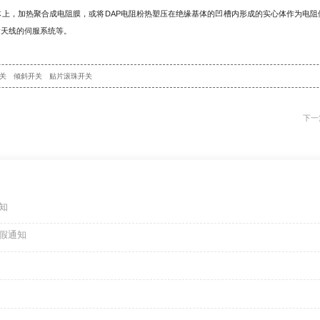
体上，加热聚合成电阻膜，或将DAP电阻粉热塑压在绝缘基体的凹槽内形成的实心体作为电
达天线的伺服系统等。
关
倾斜开关
贴片滚珠开关
下一
知
放假通知