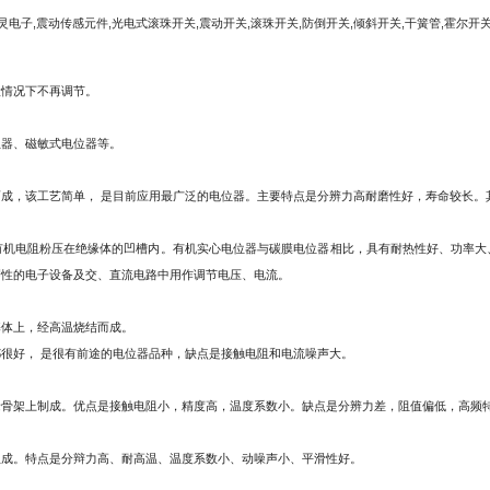
般情况下不再调节。
位器、磁敏式电位器等。
成，该工艺简单， 是目前应用最广泛的电位器。主要特点是分辨力高耐磨性好，寿命较长。
有机电阻粉压在绝缘体的凹槽内。有机实心电位器与碳膜电位器相比，具有耐热性好、功率大
磨性的电子设备及交、直流电路中用作调节电压、电流。
基体上，经高温烧结而成。
很好， 是很有前途的电位器品种，缺点是接触电阻和电流噪声大。
缘骨架上制成。优点是接触电阻小，精度高，温度系数小。缺点是分辨力差，阻值偏低，高频
组成。特点是分辩力高、耐高温、温度系数小、动噪声小、平滑性好。