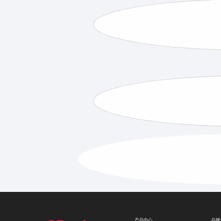
产品中心
品牌