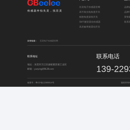
百灵电子传感器官网
品牌
传感器件怕失灵，找百灵
高可靠光电角度开关
品牌
精密角度滚珠开关
荣誉
SMT微型震动传感器
联系
高灵敏弹簧震动开关
友情链接：
百灵电子传感器官网
联系电话
联系地址
地址：东莞市万江区拔蛟窝苏屋工业区
139-229
邮箱：yunying@BL28.com
备案号：
粤ICP备12089914号
版权所有©