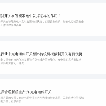
倾斜开关在智能家电中发挥怎样的作用？
斜开关在智能家电中实时监测倾斜状态，实现设备保护、智能化控制及安全
其工作原理简单高效…
电行业中光电倾斜开关相比传统机械倾斜开关有何优势
行业，随着科技的飞速发展和消费者对产品智能化、安全性的需求日益增
电倾斜开关作为一种先…
电源管理新质生产力-光电倾斜开关
日新月异的今天，智能电源管理技术作为推动智能家居、工业自动化等领域
重要力量，正以前所…