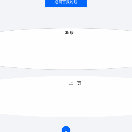
返回百灵论坛
35条
上一页
1