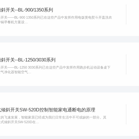
开关--BL-900/1350系列
开关——BL-900 1350系列已在这些产品中发挥作用电饭煲电熨斗开盖洗衣
炸锅早餐机方案设…
开关--BL-1250/3030系列
开关——BL-1250 3030系列已在这些产品中发挥作用跑步机运动设备桌下
空气净化器智能空气…
倾斜开关SW-520D控制智能家电通断电的原理
技的飞速发展，智能家居已经成为我们日常生活中不可或缺的一部分。其
式倾斜开关SW-520D在…