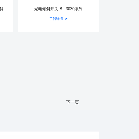
倾斜
光电倾斜开关 BL-3030系列
了解详情 ➤
下一页