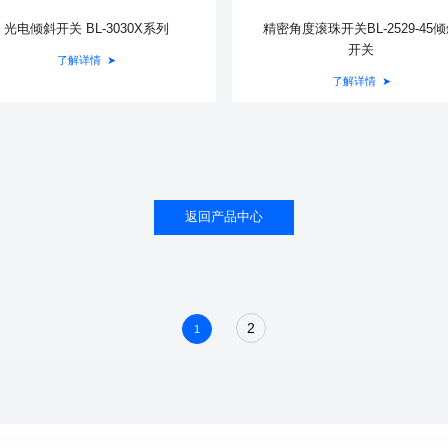
光电倾斜开关 BL-3030X系列
精密角度滚珠开关BL-2529-45
开关
了解详情 ➤
了解详情 ➤
返回产品中心
2
1