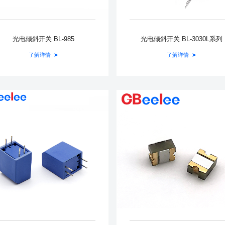
光电倾斜开关 BL-985
光电倾斜开关 BL-3030L系列
了解详情 ➤
了解详情 ➤