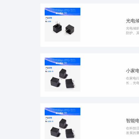
光电
光电倾
防护。
小家
在家电
长，光
智能
在科技
发展的