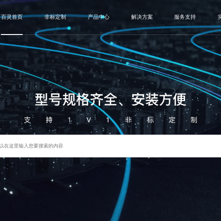
百灵首页
非标定制
产品中心
解决方案
服务支持